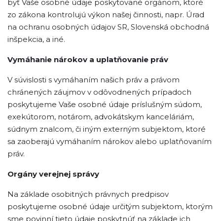
byť Vaše osobné údaje poskytované orgánom, ktoré
zo zákona kontrolujú výkon našej činnosti, napr. Úrad
na ochranu osobných údajov SR, Slovenská obchodná
inšpekcia, a iné.
Vymáhanie nárokov a uplatňovanie práv
V súvislosti s vymáhaním našich práv a právom
chránených záujmov v odôvodnených prípadoch
poskytujeme Vaše osobné údaje príslušným súdom,
exekútorom, notárom, advokátskym kanceláriám,
súdnym znalcom, či iným externým subjektom, ktoré
sa zaoberajú vymáhaním nárokov alebo uplatňovaním
práv.
Orgány verejnej správy
Na základe osobitných právnych predpisov
poskytujeme osobné údaje určitým subjektom, ktorým
sme povinní tieto údaje poskytnúť na základe ich