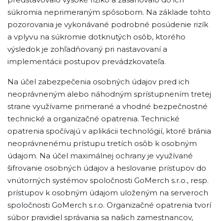
súkromia neprimeraným spôsobom. Na základe tohto
pozorovania je vykonávané podrobné posúdenie rizík
a vplyvu na súkromie dotknutých osôb, ktorého
výsledok je zohľadňovaný pri nastavovaní a
implementácii postupov prevádzkovateľa.
Na účel zabezpečenia osobných údajov pred ich
neoprávneným alebo náhodným sprístupnením tretej
strane využívame primerané a vhodné bezpečnostné
technické a organizačné opatrenia. Technické
opatrenia spočívajú v aplikácii technológií, ktoré bránia
neoprávnenému prístupu tretích osôb k osobným
údajom. Na účel maximálnej ochrany je využívané
šifrovanie osobných údajov a heslovanie prístupov do
vnútorných systémov spoločnosti GoMerch s.r.o., resp.
prístupov k osobným údajom uloženým na serveroch
spoločnosti GoMerch s.r.o. Organizačné opatrenia tvorí
súbor pravidiel správania sa našich zamestnancov,