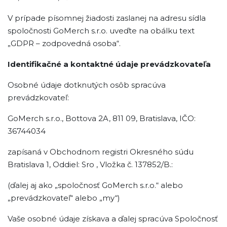
V prípade písomnej žiadosti zaslanej na adresu sídla
spoločnosti GoMerch s.r.o. uveďte na obálku text
„GDPR – zodpovedná osoba“.
Identifikačné a kontaktné údaje prevádzkovateľa
Osobné údaje dotknutých osôb spracúva
prevádzkovateľ:
GoMerch s.r.o., Bottova 2A, 811 09, Bratislava, IČO:
36744034
zapísaná v Obchodnom registri Okresného súdu
Bratislava 1, Oddiel: Sro , Vložka č. 137852/B.:
(ďalej aj ako „spoločnosť GoMerch s.r.o.“ alebo
„prevádzkovateľ“ alebo „my“)
Vaše osobné údaje získava a ďalej spracúva Spoločnosť