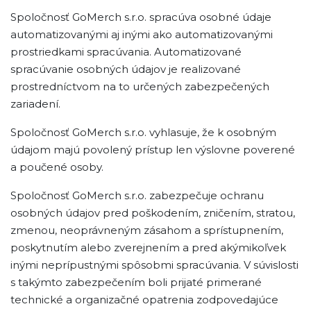
Spoločnosť GoMerch s.r.o. spracúva osobné údaje
automatizovanými aj inými ako automatizovanými
prostriedkami spracúvania. Automatizované
spracúvanie osobných údajov je realizované
prostredníctvom na to určených zabezpečených
zariadení.
Spoločnosť GoMerch s.r.o. vyhlasuje, že k osobným
údajom majú povolený prístup len výslovne poverené
a poučené osoby.
Spoločnosť GoMerch s.r.o. zabezpečuje ochranu
osobných údajov pred poškodením, zničením, stratou,
zmenou, neoprávneným zásahom a sprístupnením,
poskytnutím alebo zverejnením a pred akýmikoľvek
inými neprípustnými spôsobmi spracúvania. V súvislosti
s takýmto zabezpečením boli prijaté primerané
technické a organizačné opatrenia zodpovedajúce