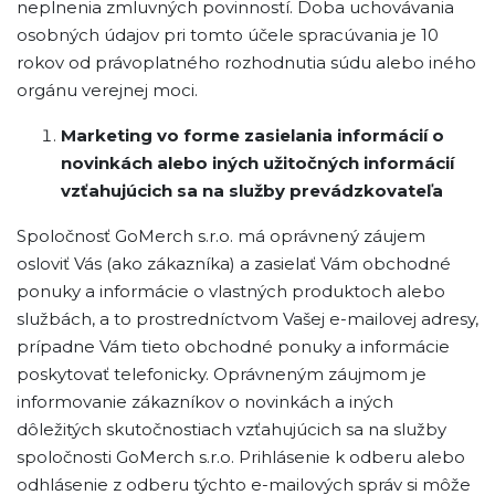
neplnenia zmluvných povinností. Doba uchovávania
osobných údajov pri tomto účele spracúvania je 10
rokov od právoplatného rozhodnutia súdu alebo iného
orgánu verejnej moci.
Marketing vo forme zasielania informácií o
novinkách alebo iných užitočných informácií
vzťahujúcich sa na služby prevádzkovateľa
Spoločnosť GoMerch s.r.o. má oprávnený záujem
osloviť Vás (ako zákazníka) a zasielať Vám obchodné
ponuky a informácie o vlastných produktoch alebo
službách, a to prostredníctvom Vašej e-mailovej adresy,
prípadne Vám tieto obchodné ponuky a informácie
poskytovať telefonicky. Oprávneným záujmom je
informovanie zákazníkov o novinkách a iných
dôležitých skutočnostiach vzťahujúcich sa na služby
spoločnosti GoMerch s.r.o. Prihlásenie k odberu alebo
odhlásenie z odberu týchto e-mailových správ si môže