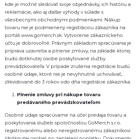
kde je možné sledovať svoje objednávky, ich históriu a
reklamácie, ako aj ďalšie výhody v súlade s
všeobecnými obchodnými podmienkami. Nákup
tovaru nie je podmienený registráciou zákazníka na
portáli www.gomerch.sk. Vytvorenie zákazníckeho
účtu je dobrovoľné. Právnym základom spracúvania je
príprava uzavretia a plnenie zmluvy, na základe ktorej
budú dotknutej osobe poskytované služby
prevádzkovateľa. V prípade zrušenia registrácie budú
osobné údaje, ktoré nie je nevyhnutné uchovávať,
zlikvidované do 3 rokov odo dňa registrácie zákazníka.
Plnenie zmluvy pri nákupe tovaru
predávaného prevádzkovateľom
Osobné údaje spracúvame na účel predaja tovaru a
poskytovania služieb spoločnosťou GoMerch s.r.o.
registrovanému alebo neregistrovanému zákazníkovi
(dotknutej osobe) po zaplatení poplatku. Dokumenty