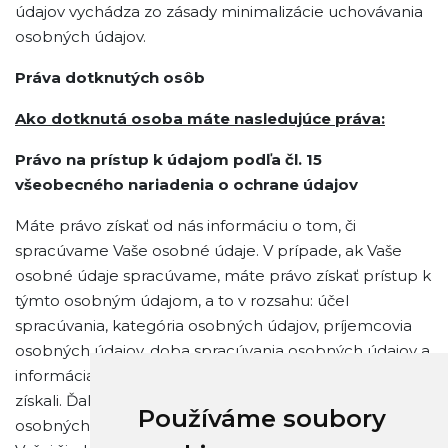
údajov vychádza zo zásady minimalizácie uchovávania
osobných údajov.
Práva dotknutých osôb
Ako dotknutá osoba máte nasledujúce práva:
Právo na prístup k údajom podľa čl. 15
všeobecného nariadenia o ochrane údajov
Máte právo získať od nás informáciu o tom, či
spracúvame Vaše osobné údaje. V prípade, ak Vaše
osobné údaje spracúvame, máte právo získať prístup k
týmto osobným údajom, a to v rozsahu: účel
spracúvania, kategória osobných údajov, príjemcovia
osobných údajov, doba spracúvania osobných údajov a
informácia o zdroji, z ktorého sme Vaše osobné údaje
získali. Ďalej máte právo na poskytnutie kópie Vašich
Používáme soubory
osobných údajov, avšak je potrebné, aby ste to v rámci