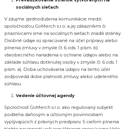
sociálnych sieťach
V záujme zjednodušenia komunikácie medzi
spoločnosťou GoMerch s.r.o. a jej zákazníkmi či
priaznivcami sme na sociálnych sieťach zriadili stránky.
Osobné údaje sú spracúvané na účel prípravy alebo
plnenia zmluvy v zmysle čl. 6 ods. 1 písm. b)
všeobecného nariadenia o ochrane údajov alebo na
základe súhlasu dotknutej osoby v zmysle čl. 6 ods. 1
písm. a). Doba uchovávania údajov na tento účel
zodpovedá dobe platnosti zmluvy alebo udeleného
súhlasu.
Vedenie účtovnej agendy
Spoločnosť GoMerch s.r.o. ako regulovaný subjekt
podlieha daňovým a účtovným povinnostiam
vyplývajúcich z právnych predpisov. S cieľom plnenia
týchto povinností voči regulátorom spracúvame Vaše