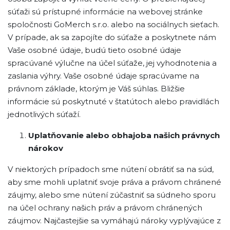
súťaži sú prístupné informácie na webovej stránke
spoločnosti GoMerch s.r.o. alebo na sociálnych sieťach.
V prípade, ak sa zapojíte do súťaže a poskytnete nám
Vaše osobné údaje, budú tieto osobné údaje
spracúvané výlučne na účel súťaže, jej vyhodnotenia a
zaslania výhry. Vaše osobné údaje spracúvame na
právnom základe, ktorým je Váš súhlas. Bližšie
informácie sú poskytnuté v štatútoch alebo pravidlách
jednotlivých súťaží.
Uplatňovanie alebo obhajoba našich právnych
nárokov
V niektorých prípadoch sme nútení obrátiť sa na súd,
aby sme mohli uplatniť svoje práva a právom chránené
záujmy, alebo sme nútení zúčastniť sa súdneho sporu
na účel ochrany našich práv a právom chránených
záujmov. Najčastejšie sa vymáhajú nároky vyplývajúce z