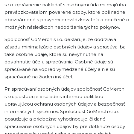
s.r.o. oprávnenie nakladať s osobnými údajmi majú iba
prevádzkovateľom poverené osoby, ktoré boli riadne
oboznámené s pokynmi prevádzkovateľa a poučené o
možných následkoch nedodržania týchto pokynov.
Spoločnosť GoMerch s.r.o. deklaruje, že dodržiava
zásadu minimalizácie osobných údajov a spracúva iba
také osobné údaje, ktoré sú nevyhnutné na
dosiahnutie účelu spracúvania. Osobné údaje sú
spracúvané na vopred vymedzené účely a nie sú
spracúvané na žiaden iný účel.
Pri spracúvaní osobných údajov spoločnosť GoMerch
s.r.o. postupuje v súlade s internou politikou
upravujúcou ochranu osobných údajov a bezpečnosť
informačných systémov. Spoločnosť GoMerch s.r.o.
posudzuje a priebežne vyhodnocuje, či dané
spracúvanie osobných údajov by pre dotknuté osoby
predstavovalo vysoké riziko a zasahovalo do ich