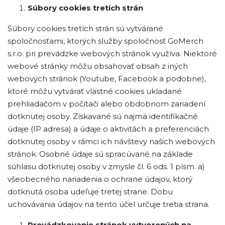
Súbory cookies tretích strán
Súbory cookies tretích strán sú vytvárané
spoločnosťami, ktorých služby spoločnosť GoMerch
s.r.o. pri prevádzke webových stránok využíva. Niektoré
webové stránky môžu obsahovať obsah z iných
webových stránok (Youtube, Facebook a podobne),
ktoré môžu vytvárať vlastné cookies ukladané
prehliadačom v počítači alebo obdobnom zariadení
dotknutej osoby. Získavané sú najmä identifikačné
údaje (IP adresa) a údaje o aktivitách a preferenciách
dotknutej osoby v rámci ich návštevy našich webových
stránok. Osobné údaje sú spracúvané na základe
súhlasu dotknutej osoby v zmysle čl. 6 ods. 1 písm. a)
všeobecného nariadenia o ochrane údajov, ktorý
dotknutá osoba udeľuje tretej strane. Dobu
uchovávania údajov na tento účel určuje tretia strana.
Prevádzkovanie stránok vytvorených na