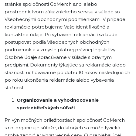
stránke spoločnosti GoMerch s.r.o. alebo
prostredníctvom zákazníckeho servisu v súlade so
Všeobecnými obchodnými podmienkami. V prípade
reklamácie potrebujeme Vaše identifikačné a
kontaktné údaje. Pri vybavení reklamácií sa bude
postupovať podľa Všeobecných obchodných
podmienok a v zmysle platnej právnej legislatívy.
Osobné údaje spracúvame v súlade s právnymi
predpismi. Dokumenty týkajúce sa reklamácie alebo
sťažnosti uchovávame po dobu 10 rokov nasledujúcich
po roku ukončenia reklamácie alebo vybavenia
sťažnosti.
Organizovanie a vyhodnocovanie
spotrebiteľských súťaží
Pri výnimočných príležitostiach spoločnosť GoMerch
s.r.o. organizuje súťaže, do ktorých sa môže fyzická
osoba zapojiť a vyhrať vecné ceny. O prebiehajúcej