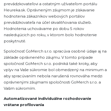
prevádzkovateľovi a ostatným užívateľom portálu
Heureka.sk. Oprávneným záujmom je získavanie
hodnotenia zákazníkov webových portálov
prevádzkovateľa na účel skvalitňovania služieb.
Hodnotenia uchovávame po dobu 5 rokov
nasledujúcich po roku, v ktorom bolo hodnotenie
poskytnuté.
Spoločnosť GoMerch s.r.o. spracúva osobné údaje aj na
základe oprávneného záujmu. V tomto prípade
spoločnosť GoMerch s.r.o. podniká také kroky, aby
vplyv na Vaše súkromie bol obmedzený na minimum a
aby spracúvaním nebola narušená rovnováha medzi
oprávnenými záujmami spoločnosti GoMerch s.r.o. a
Vašim súkromím.
Automatizované individuálne rozhodovanie
vrátane profilovania