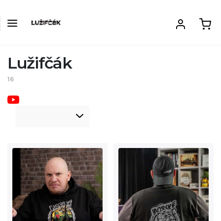
Lužifčák
16