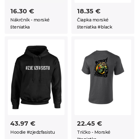
16.30 €
18.35 €
Nákrčník - morské
Čiapka morské
šteniatka
šteniatka #black
43.97 €
22.45 €
Hoodie #zjedzfasistu
Tričko - Morské