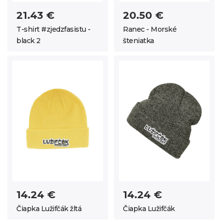
21.43 €
20.50 €
T-shirt #zjedzfasistu -
Ranec - Morské
black 2
šteniatka
14.24 €
14.24 €
Čiapka Lužifčák žltá
Čiapka Lužifčák