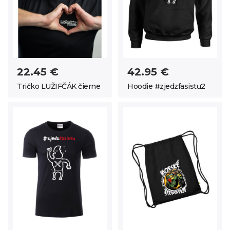
22.45 €
42.95 €
Tričko LUŽIFČÁK čierne
Hoodie #zjedzfasistu2