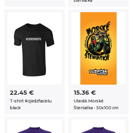
šteniatka
22.45 €
15.36 €
T-shirt #zjedzfasistu
Uterák Morské
black
Šteniatka - 50x100 cm