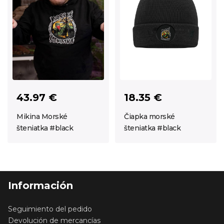
43.97 €
18.35 €
Mikina Morské
Čiapka morské
šteniatka #black
šteniatka #black
Información
Seguimiento del pedido
Devolución de mercancías