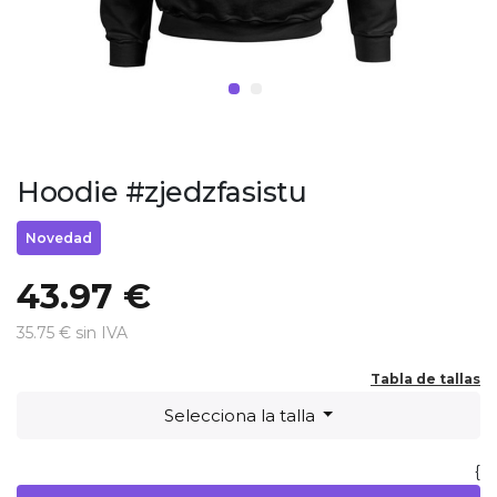
Hoodie #zjedzfasistu
Novedad
43.97 €
35.75 € sin IVA
Tabla de tallas
Selecciona la talla
{