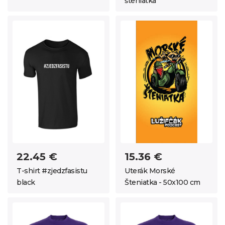
šteniatka
22.45 €
15.36 €
T-shirt #zjedzfasistu
Uterák Morské
black
Šteniatka - 50x100 cm