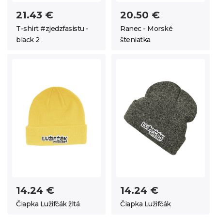
21.43 €
20.50 €
T-shirt #zjedzfasistu -
Ranec - Morské
black 2
šteniatka
14.24 €
14.24 €
Čiapka Lužifčák žltá
Čiapka Lužifčák