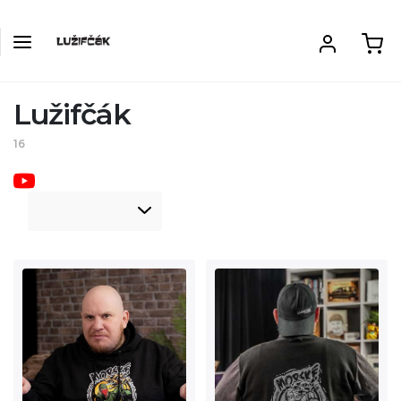
Lužifčák
16