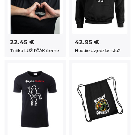
22.45 €
42.95 €
Tričko LUŽIFČÁK čierne
Hoodie #zjedzfasistu2