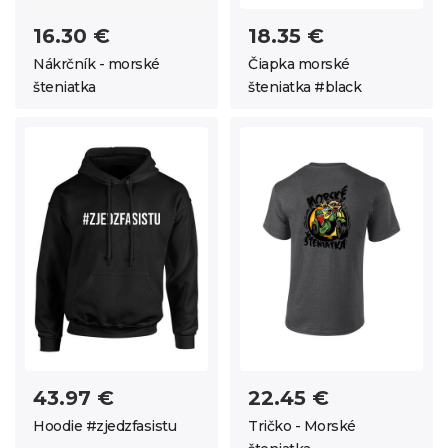
16.30 €
18.35 €
Nákrčník - morské
Čiapka morské
šteniatka
šteniatka #black
43.97 €
22.45 €
Hoodie #zjedzfasistu
Tričko - Morské