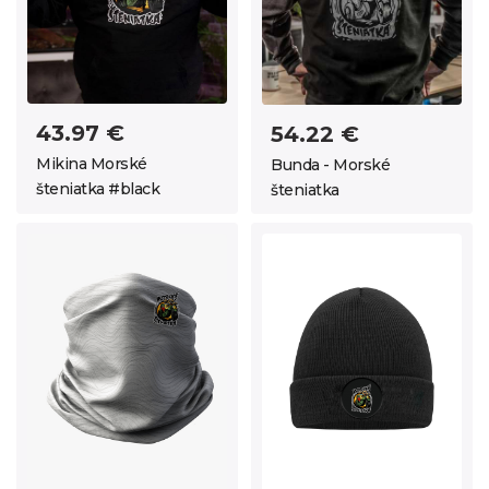
43.97 €
54.22 €
Mikina Morské
Bunda - Morské
šteniatka #black
šteniatka