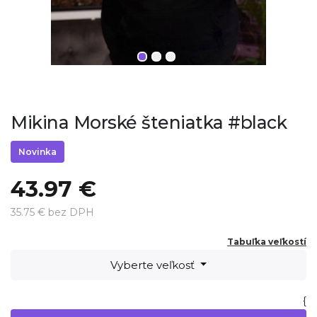
Mikina Morské šteniatka #black
Novinka
43.97 €
35.75 € bez DPH
Tabuľka veľkostí
Vyberte veľkosť
{