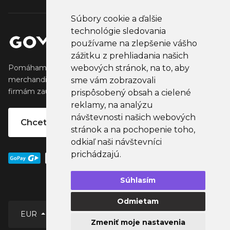
Súbory cookie a ďalšie
technológie sledovania
používame na zlepšenie vášho
zážitku z prehliadania našich
webových stránok, na to, aby
Pomáhame tvorcom vytvárať a predávať obľúbený
merchandise, ktorý oslovuje ich fanúšikov. Pomáhame
sme vám zobrazovali
firmám zaujať ich klientov, partnertov a zamestnancov.
prispôsobený obsah a cielené
reklamy, na analýzu
návštevnosti našich webových
Chcete vlastný merchandise?
stránok a na pochopenie toho,
odkiaľ naši návštevníci
prichádzajú.
Súhlasím
Odmietam
EUR
Zmeniť moje nastavenia