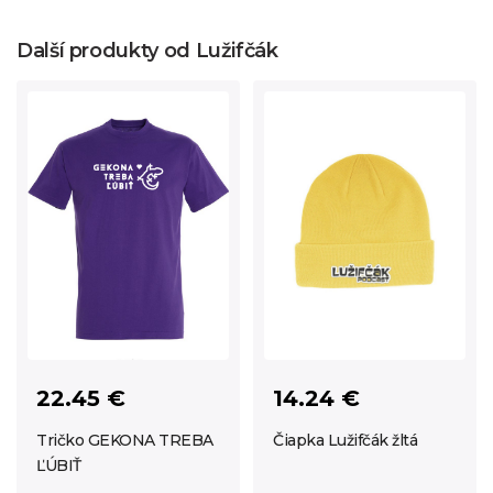
Další produkty od Lužifčák
22.45 €
14.24 €
Tričko GEKONA TREBA
Čiapka Lužifčák žltá
ĽÚBIŤ