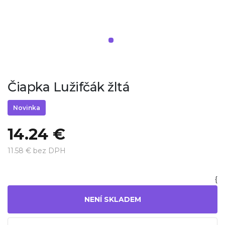
Čiapka Lužifčák žltá
Novinka
14.24 €
11.58 € bez DPH
{
NENÍ SKLADEM