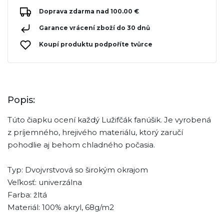
Doprava zdarma nad 100.00 €
Garance vrácení zboží do 30 dnů
Koupí produktu podpoříte tvůrce
Popis:
Túto čiapku ocení každý Lužifčák fanúšik. Je vyrobená
z príjemného, hrejivého materiálu, ktorý zaručí
pohodlie aj behom chladného počasia.
Typ: Dvojvrstvová so širokým okrajom
Veľkosť: univerzálna
Farba: žltá
Materiál: 100% akryl, 68g/m2