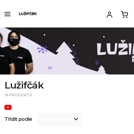
Lužifčák
16 PRODUKTŮ
Třídit podle