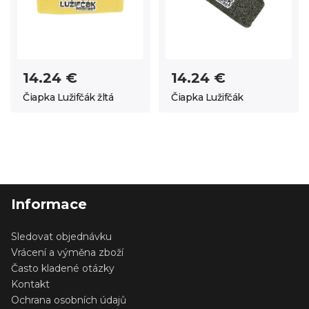
14.24 €
14.24 €
Čiapka Lužifčák žltá
Čiapka Lužifčák
Informace
Sledovat objednávku
Vrácení a výměna zboží
Často kladené otázky
Kontakt
Ochrana osobních údajů