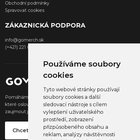
Obchodní podmínky
Spravovat cookies
ZÁKAZNICKÁ PODPORA
info@gomerch.sk
(+421) 221 001 000
Používáme soubory
cookies
Tyto webové stránky používají
soubory cookies a další
Pomáháme tvůrcům vytvářet a prodávat populární zboží,
sledovací nástroje s cílem
které oslovuje jejich fanoušky. Pomáháme firmám
zaujmout jejich klienty, partnery a zaměstnance.
vylepšení uživatelského
prostředí, zobrazení
přizpůsobeného obsahu a
Chcete vlastní merchandise?
reklam, analýzy návštěvnosti