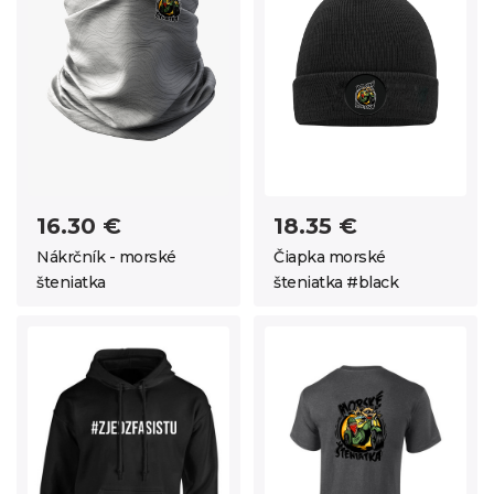
16.30 €
18.35 €
Nákrčník - morské
Čiapka morské
šteniatka
šteniatka #black