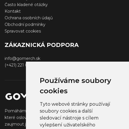
Často kladené otázky
Kontakt
Ochrana osobních údajů
Obchodní podmínky
Spravovat cookies
ZÁKAZNICKÁ PODPORA
info@gomerch.sk
(+421) 221 001 000
Používáme soubory
cookies
Tyto webové stránky používají
soubory cookies a další
Pomáháme tvůrcům vytvářet a prodávat populární zboží,
které oslovuje jejich fanoušky. Pomáháme firmám
sledovací nástroje s cílem
zaujmout jejich klienty, partnery a zaměstnance.
vylepšení uživatelského