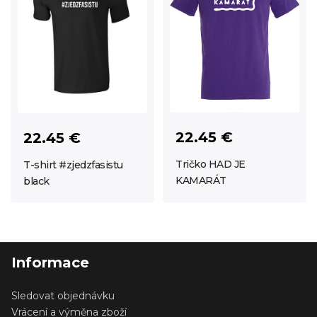
22.45 €
22.45 €
Tričko HAD JE
T-shirt #zjedzfasistu
KAMARÁT
black
Informace
Sledovat objednávku
Vrácení a výměna zboží