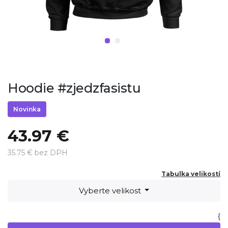
Hoodie #zjedzfasistu
Novinka
43.97 €
35.75 € bez DPH
Tabulka velikostí
Vyberte velikost
{