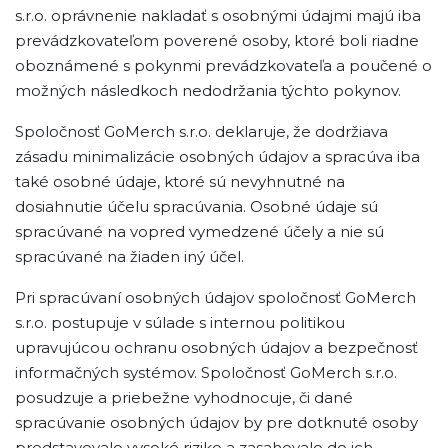
s.r.o. oprávnenie nakladať s osobnými údajmi majú iba
prevádzkovateľom poverené osoby, ktoré boli riadne
oboznámené s pokynmi prevádzkovateľa a poučené o
možných následkoch nedodržania týchto pokynov.
Spoločnosť GoMerch s.r.o. deklaruje, že dodržiava
zásadu minimalizácie osobných údajov a spracúva iba
také osobné údaje, ktoré sú nevyhnutné na
dosiahnutie účelu spracúvania. Osobné údaje sú
spracúvané na vopred vymedzené účely a nie sú
spracúvané na žiaden iný účel.
Pri spracúvaní osobných údajov spoločnosť GoMerch
s.r.o. postupuje v súlade s internou politikou
upravujúcou ochranu osobných údajov a bezpečnosť
informačných systémov. Spoločnosť GoMerch s.r.o.
posudzuje a priebežne vyhodnocuje, či dané
spracúvanie osobných údajov by pre dotknuté osoby
predstavovalo vysoké riziko a zasahovalo do ich