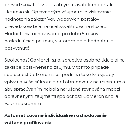
prevádzkovateľovi a ostatným užívateľom portálu
Heureka.sk. Oprávneným záujmom je získavanie
hodnotenia zákazníkov webových portálov
prevádzkovateľa na účel skvalitňovania služieb.
Hodnotenia uchovávame po dobu 5 rokov
nasledujúcich po roku, v ktorom bolo hodnotenie
poskytnuté.
Spoločnosť GoMerch s.r.o. spracúva osobné údaje aj na
základe oprávneného záujmu. V tomto prípade
spoločnosť GoMerch s.r.o. podniká také kroky, aby
vplyv na Vaše súkromie bol obmedzený na minimum a
aby spracúvaním nebola narušená rovnováha medzi
oprávnenými záujmami spoločnosti GoMerch s.r.o. a
Vašim súkromím.
Automatizované individuálne rozhodovanie
vrátane profilovania