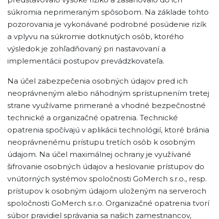
súkromia neprimeraným spôsobom. Na základe tohto
pozorovania je vykonávané podrobné posúdenie rizík
a vplyvu na súkromie dotknutých osôb, ktorého
výsledok je zohľadňovaný pri nastavovaní a
implementácii postupov prevádzkovateľa.
Na účel zabezpečenia osobných údajov pred ich
neoprávneným alebo náhodným sprístupnením tretej
strane využívame primerané a vhodné bezpečnostné
technické a organizačné opatrenia. Technické
opatrenia spočívajú v aplikácii technológií, ktoré bránia
neoprávnenému prístupu tretích osôb k osobným
údajom. Na účel maximálnej ochrany je využívané
šifrovanie osobných údajov a heslovanie prístupov do
vnútorných systémov spoločnosti GoMerch s.r.o., resp.
prístupov k osobným údajom uloženým na serveroch
spoločnosti GoMerch s.r.o. Organizačné opatrenia tvorí
súbor pravidiel správania sa našich zamestnancov,