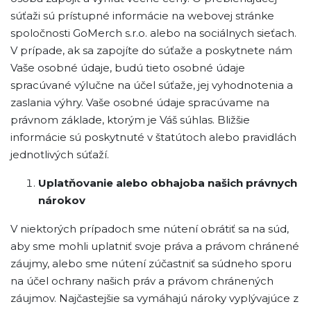
súťaži sú prístupné informácie na webovej stránke
spoločnosti GoMerch s.r.o. alebo na sociálnych sieťach.
V prípade, ak sa zapojíte do súťaže a poskytnete nám
Vaše osobné údaje, budú tieto osobné údaje
spracúvané výlučne na účel súťaže, jej vyhodnotenia a
zaslania výhry. Vaše osobné údaje spracúvame na
právnom základe, ktorým je Váš súhlas. Bližšie
informácie sú poskytnuté v štatútoch alebo pravidlách
jednotlivých súťaží.
Uplatňovanie alebo obhajoba našich právnych
nárokov
V niektorých prípadoch sme nútení obrátiť sa na súd,
aby sme mohli uplatniť svoje práva a právom chránené
záujmy, alebo sme nútení zúčastniť sa súdneho sporu
na účel ochrany našich práv a právom chránených
záujmov. Najčastejšie sa vymáhajú nároky vyplývajúce z