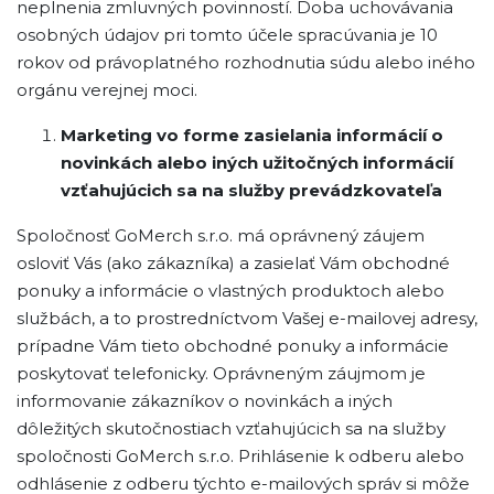
neplnenia zmluvných povinností. Doba uchovávania
osobných údajov pri tomto účele spracúvania je 10
rokov od právoplatného rozhodnutia súdu alebo iného
orgánu verejnej moci.
Marketing vo forme zasielania informácií o
novinkách alebo iných užitočných informácií
vzťahujúcich sa na služby prevádzkovateľa
Spoločnosť GoMerch s.r.o. má oprávnený záujem
osloviť Vás (ako zákazníka) a zasielať Vám obchodné
ponuky a informácie o vlastných produktoch alebo
službách, a to prostredníctvom Vašej e-mailovej adresy,
prípadne Vám tieto obchodné ponuky a informácie
poskytovať telefonicky. Oprávneným záujmom je
informovanie zákazníkov o novinkách a iných
dôležitých skutočnostiach vzťahujúcich sa na služby
spoločnosti GoMerch s.r.o. Prihlásenie k odberu alebo
odhlásenie z odberu týchto e-mailových správ si môže