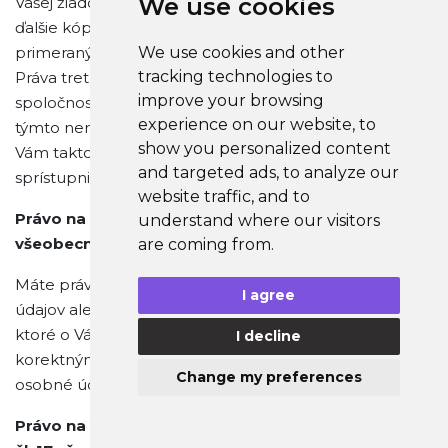
We use cookies
Vašej žiadosti výslovne uviedli. Ak by ste požadovali
ďalšie kópie, máme právo účtovať za uvedenú službu
We use cookies and other
primeraný poplatok za vystavenie dodatočných kópií.
tracking technologies to
Práva tretích strán, vrátane iných osôb, ktoré
improve your browsing
spoločnosti GoMerch s.r.o. poskytli osobné údaje, však
experience on our website, to
týmto nemôžu byť obmedzené a cudzie osobné údaje
show you personalized content
Vám takto spoločnosť GoMerch s.r.o. nemôže
and targeted ads, to analyze our
sprístupniť.
website traffic, and to
Právo na opravu alebo doplnenie podľa čl. 16
understand where our visitors
všeobecného nariadenia o ochrane údajov
are coming from.
Máte právo požiadať o opravu nesprávnych osobných
I agree
údajov alebo o doplnenie neúplných osobných údajov,
ktoré o Vás spracúvame. Využitím tohto práva
I decline
korektným spôsobom pomôžete udržiavať Vaše
Change my preferences
osobné údaje správne a aktuálne.
Právo na vymazanie (právo „na zabudnutie“) podľa