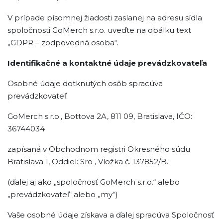
V prípade písomnej žiadosti zaslanej na adresu sídla
spoločnosti GoMerch s.r.o. uveďte na obálku text
„GDPR – zodpovedná osoba“.
Identifikačné a kontaktné údaje prevádzkovateľa
Osobné údaje dotknutých osôb spracúva
prevádzkovateľ:
GoMerch s.r.o., Bottova 2A, 811 09, Bratislava, IČO:
36744034
zapísaná v Obchodnom registri Okresného súdu
Bratislava 1, Oddiel: Sro , Vložka č. 137852/B.:
(ďalej aj ako „spoločnosť GoMerch s.r.o.“ alebo
„prevádzkovateľ“ alebo „my“)
Vaše osobné údaje získava a ďalej spracúva Spoločnosť