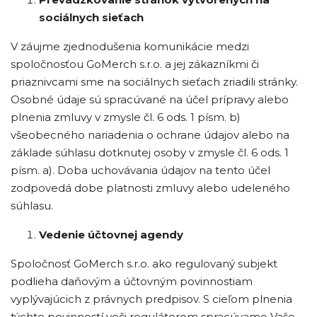
sociálnych sieťach
V záujme zjednodušenia komunikácie medzi
spoločnosťou GoMerch s.r.o. a jej zákazníkmi či
priaznivcami sme na sociálnych sieťach zriadili stránky.
Osobné údaje sú spracúvané na účel prípravy alebo
plnenia zmluvy v zmysle čl. 6 ods. 1 písm. b)
všeobecného nariadenia o ochrane údajov alebo na
základe súhlasu dotknutej osoby v zmysle čl. 6 ods. 1
písm. a). Doba uchovávania údajov na tento účel
zodpovedá dobe platnosti zmluvy alebo udeleného
súhlasu.
Vedenie účtovnej agendy
Spoločnosť GoMerch s.r.o. ako regulovaný subjekt
podlieha daňovým a účtovným povinnostiam
vyplývajúcich z právnych predpisov. S cieľom plnenia
týchto povinností voči regulátorom spracúvame Vaše