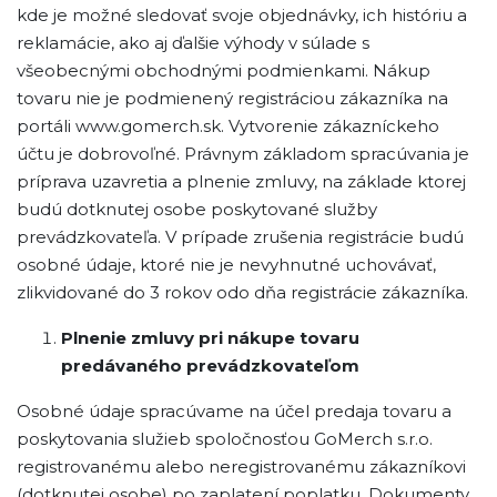
kde je možné sledovať svoje objednávky, ich históriu a
reklamácie, ako aj ďalšie výhody v súlade s
všeobecnými obchodnými podmienkami. Nákup
tovaru nie je podmienený registráciou zákazníka na
portáli www.gomerch.sk. Vytvorenie zákazníckeho
účtu je dobrovoľné. Právnym základom spracúvania je
príprava uzavretia a plnenie zmluvy, na základe ktorej
budú dotknutej osobe poskytované služby
prevádzkovateľa. V prípade zrušenia registrácie budú
osobné údaje, ktoré nie je nevyhnutné uchovávať,
zlikvidované do 3 rokov odo dňa registrácie zákazníka.
Plnenie zmluvy pri nákupe tovaru
predávaného prevádzkovateľom
Osobné údaje spracúvame na účel predaja tovaru a
poskytovania služieb spoločnosťou GoMerch s.r.o.
registrovanému alebo neregistrovanému zákazníkovi
(dotknutej osobe) po zaplatení poplatku. Dokumenty