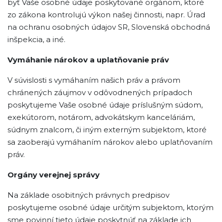
byť Vaše osobné údaje poskytované orgánom, ktoré
zo zákona kontrolujú výkon našej činnosti, napr. Úrad
na ochranu osobných údajov SR, Slovenská obchodná
inšpekcia, a iné.
Vymáhanie nárokov a uplatňovanie práv
V súvislosti s vymáhaním našich práv a právom
chránených záujmov v odôvodnených prípadoch
poskytujeme Vaše osobné údaje príslušným súdom,
exekútorom, notárom, advokátskym kanceláriám,
súdnym znalcom, či iným externým subjektom, ktoré
sa zaoberajú vymáhaním nárokov alebo uplatňovaním
práv.
Orgány verejnej správy
Na základe osobitných právnych predpisov
poskytujeme osobné údaje určitým subjektom, ktorým
sme povinní tieto údaje poskytnúť na základe ich