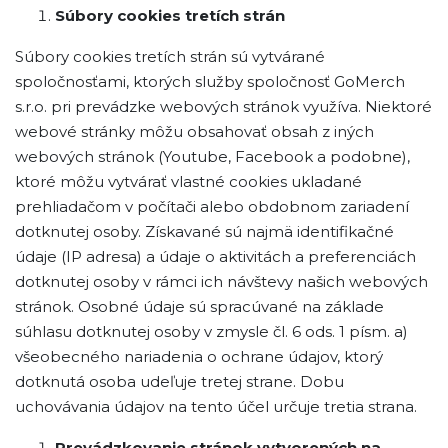
Súbory cookies tretích strán
Súbory cookies tretích strán sú vytvárané
spoločnosťami, ktorých služby spoločnosť GoMerch
s.r.o. pri prevádzke webových stránok využíva. Niektoré
webové stránky môžu obsahovať obsah z iných
webových stránok (Youtube, Facebook a podobne),
ktoré môžu vytvárať vlastné cookies ukladané
prehliadačom v počítači alebo obdobnom zariadení
dotknutej osoby. Získavané sú najmä identifikačné
údaje (IP adresa) a údaje o aktivitách a preferenciách
dotknutej osoby v rámci ich návštevy našich webových
stránok. Osobné údaje sú spracúvané na základe
súhlasu dotknutej osoby v zmysle čl. 6 ods. 1 písm. a)
všeobecného nariadenia o ochrane údajov, ktorý
dotknutá osoba udeľuje tretej strane. Dobu
uchovávania údajov na tento účel určuje tretia strana.
Prevádzkovanie stránok vytvorených na