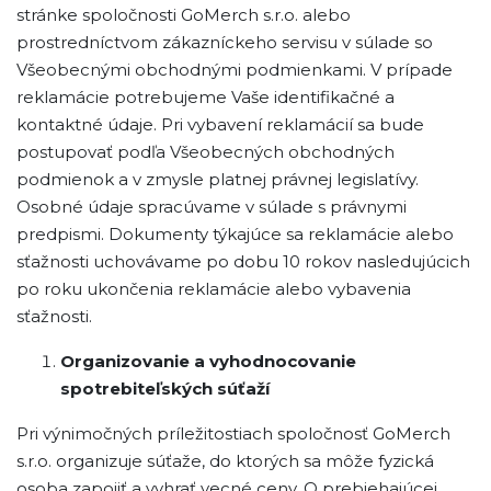
stránke spoločnosti GoMerch s.r.o. alebo
prostredníctvom zákazníckeho servisu v súlade so
Všeobecnými obchodnými podmienkami. V prípade
reklamácie potrebujeme Vaše identifikačné a
kontaktné údaje. Pri vybavení reklamácií sa bude
postupovať podľa Všeobecných obchodných
podmienok a v zmysle platnej právnej legislatívy.
Osobné údaje spracúvame v súlade s právnymi
predpismi. Dokumenty týkajúce sa reklamácie alebo
sťažnosti uchovávame po dobu 10 rokov nasledujúcich
po roku ukončenia reklamácie alebo vybavenia
sťažnosti.
Organizovanie a vyhodnocovanie
spotrebiteľských súťaží
Pri výnimočných príležitostiach spoločnosť GoMerch
s.r.o. organizuje súťaže, do ktorých sa môže fyzická
osoba zapojiť a vyhrať vecné ceny. O prebiehajúcej