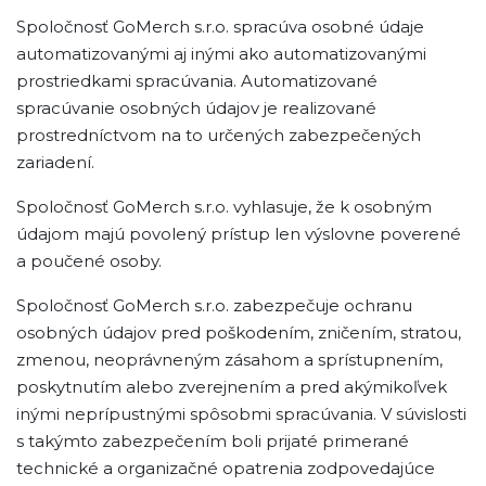
Spoločnosť GoMerch s.r.o. spracúva osobné údaje
automatizovanými aj inými ako automatizovanými
prostriedkami spracúvania. Automatizované
spracúvanie osobných údajov je realizované
prostredníctvom na to určených zabezpečených
zariadení.
Spoločnosť GoMerch s.r.o. vyhlasuje, že k osobným
údajom majú povolený prístup len výslovne poverené
a poučené osoby.
Spoločnosť GoMerch s.r.o. zabezpečuje ochranu
osobných údajov pred poškodením, zničením, stratou,
zmenou, neoprávneným zásahom a sprístupnením,
poskytnutím alebo zverejnením a pred akýmikoľvek
inými neprípustnými spôsobmi spracúvania. V súvislosti
s takýmto zabezpečením boli prijaté primerané
technické a organizačné opatrenia zodpovedajúce