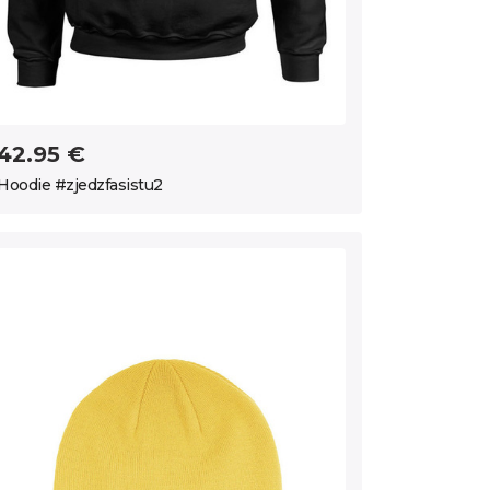
42.95 €
Hoodie #zjedzfasistu2