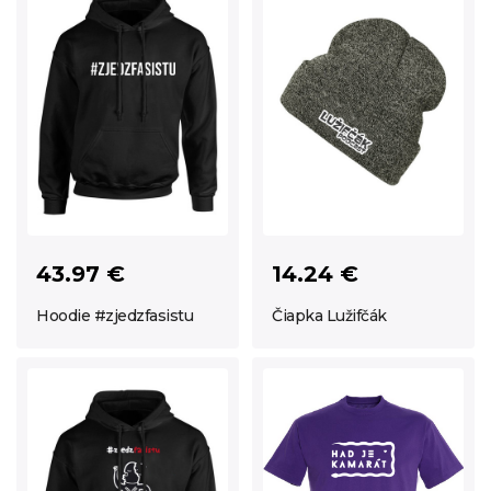
43.97 €
14.24 €
Hoodie #zjedzfasistu
Čiapka Lužifčák