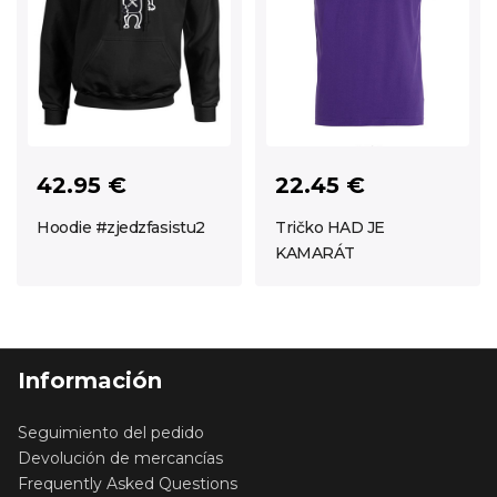
22.45 €
42.95 €
Tričko HAD JE
Hoodie #zjedzfasistu2
KAMARÁT
Información
Seguimiento del pedido
Devolución de mercancías
Frequently Asked Questions