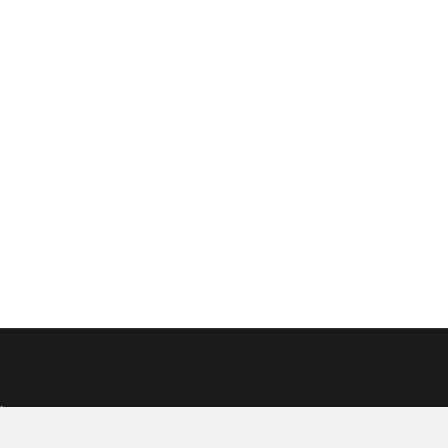
k
000