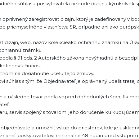
radného súhlasu poskytovateľa nebude dizajn akýmkoľvek s
oprávnený zaregistrovať dizajn, ktorý je zadefinovaný v bo
e priemyselného vlastníctva SR, prípadne ani ako európ
vať dizajn, web, názov kolekcieako ochrannú známku na Úra
 ochrannú známku.
podľa § 91 ods. 2 Autorského zákona nevýhradnú a bezodpla
ketingovú činnosť.
tnom na dosiahnutie účelu tejto zmluvy.
 súhlas s tým, že Objednávateľ je oprávnený udeliť tretej 
zajn a následne tovar podľa vopred dohodnutých špecifík m
teľ.
aru, servis spojený s tovarom, jeho doručenie ku kupujú
 objednávateľa umožniť vstup do priestorov, kde je uskladn
 oznámiť poskytovateľovi minimálne 48 hodín pred vstupom 