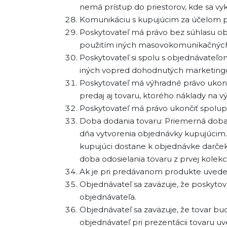
nemá prístup do priestorov, kde sa vy
Komunikáciu s kupujúcim za účelom pr
Poskytovateľ má právo bez súhlasu obj
použitím iných masovokomunikačných 
Poskytovateľ si spolu s objednávateľ
iných vopred dohodnutých marketingov
Poskytovateľ má výhradné právo ukonč
predaj aj tovaru, ktorého náklady na v
Poskytovateľ má právo ukončiť spolup
Doba dodania tovaru: Priemerná doba 
dňa vytvorenia objednávky kupujúcim.
kupujúci dostane k objednávke darček
doba odosielania tovaru z prvej kolekci
Ak je pri predávanom produkte uvedený 
Objednávateľ sa zaväzuje, že poskytov
objednávateľa.
Objednávateľ sa zaväzuje, že tovar b
objednávateľ pri prezentácii tovaru uv