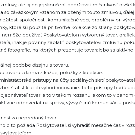
zmluvy, ale aj po jej skončení, dodržiavať mlčanlivosť o vše
súvisia so záväzkovým vzťahom založeným touto zmluvou, ďa
áležitosti spoločnosti, komunikačné veci, problémy pri výrob
ienky, ktoré sú použité pri tvorbe kolekcie zo strany poskytov
nemôže používať Poskytovateľom vytvorený tovar, grafické
ľa, inak je povinný zaplatiť poskytovateľovi zmluvnú poku
tné fotografie, na ktorých prezentuje tovaralebo sa aktívne
nálnej podobe dizajnu a tovaru.
u tovaru zdarma z každej položky z kolekcie.
nistrátorské prístupy na účty sociálnych sietí poskytovateľ
r štatistík a ich vyhodnocovanie. Tieto prístupy budú ude
 objednávateľ tovar, a to v takom rozsahu, akom to v danom 
aktívne odpovedať na správy, výzvy či inú komunikáciu posk
osť za nepredaný tovar.
 ho o to požiada Poskytovateľ, si vyhradiť mesačne čas v ro
oskytovateľom.