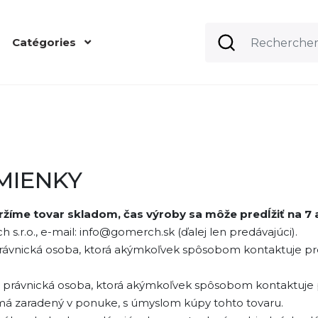
Catégories
MIENKY
ržíme tovar skladom, čas výroby sa môže predĺžiť na 7
 s.r.o., e-mail: info@gomerch.sk (ďalej len predávajúci).
 právnická osoba, ktorá akýmkoľvek spôsobom kontaktuje p
bo právnická osoba, ktorá akýmkoľvek spôsobom kontaktuje 
emá zaradený v ponuke, s úmyslom kúpy tohto tovaru.