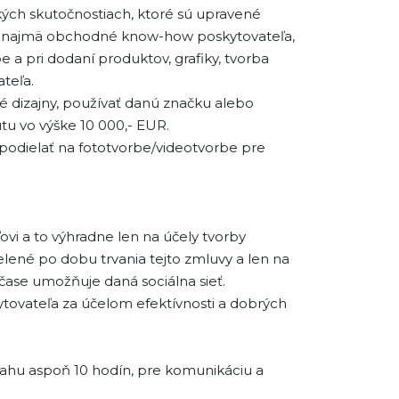
tkých skutočnostiach, ktoré sú upravené
lej najmä obchodné know-how poskytovateľa,
e a pri dodaní produktov, grafiky, tvorba
ateľa.
 dizajny, používať danú značku alebo
tu vo výške 10 000,- EUR.
 podielať na fototvorbe/videotvorbe pre
ovi a to výhradne len na účely tvorby
lené po dobu trvania tejto zmluvy a len na
čase umožňuje daná sociálna sieť.
ytovateľa za účelom efektívnosti a dobrých
zsahu aspoň 10 hodín, pre komunikáciu a