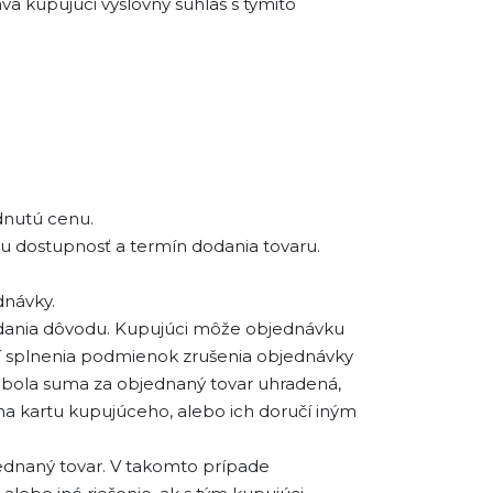
 kupujúci výslovný súhlas s týmito
dnutú cenu.
 dostupnosť a termín dodania tovaru.
dnávky.
udania dôvodu. Kupujúci môže objednávku
ní splnenia podmienok zrušenia objednávky
ž bola suma za objednaný tovar uhradená,
a kartu kupujúceho, alebo ich doručí iným
jednaný tovar. V takomto prípade