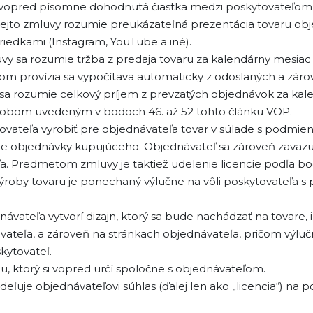
ie vopred písomne dohodnutá čiastka medzi poskytovateľom
ejto zmluvy rozumie preukázateľná prezentácia tovaru obje
edkami (Instagram, YouTube a iné).
vy sa rozumie tržba z predaja tovaru za kalendárny mesiac
om provízia sa vypočítava automaticky z odoslaných a zár
 sa rozumie celkový príjem z prevzatých objednávok za kal
ôsobom uvedeným v bodoch 46. až 52 tohto článku VOP.
ateľa vyrobiť pre objednávateľa tovar v súlade s podmien
de objednávky kupujúceho. Objednávateľ sa zároveň zaväzu
a. Predmetom zmluvy je taktiež udelenie licencie podľa bod
ýroby tovaru je ponechaný výlučne na vôli poskytovateľa s 
návateľa vytvorí dizajn, ktorý sa bude nachádzať na tovare,
vateľa, a zároveň na stránkach objednávateľa, pričom výluč
kytovateľ.
u, ktorý si vopred určí spoločne s objednávateľom.
ľuje objednávateľovi súhlas (ďalej len ako „licencia“) na p