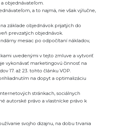
 a objednávateľom.
dnávateľom, a to najmä, nie však výlučne,
 na základe objednávok prijatých do
oveň prevzatých objednávok.
endárny mesiac po odpočítaní nákladov,
kami uvedenými v tejto zmluve a vytvoriť
je vykonávať marketingovú činnosť na
ov 17. až 23. tohto článku VOP.
prihliadnutím na dopyt a optimalizáciu
 internetových stránkach, sociálnych
né autorské právo a vlastnícke právo k
oužívanie svojho dizajnu, na dobu trvania