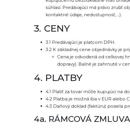
kupujúcemu bezodkladne vráti uhraden
súhlasí. Predávajúci má právo zrušiť
kontaktné údaje, nedostupnosť, ...).
3. CENY
3.1 Predávajúci je platcom DPH.
3.2 K základnej cene objednávky je pr
Cena je odvodená od celkovej hm
dopravy). Balné je zahrnuté v ce
4. PLATBY
4.1 Platiť za tovar môže kupujúci na 
4.2 Platba je možná iba v EUR alebo C
4.3 Daňový doklad (faktúru) posiela p
4a. RÁMCOVÁ ZMLUVA 