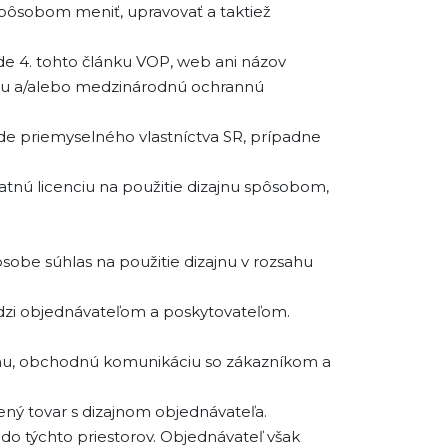
pôsobom meniť, upravovať a taktiež
de 4. tohto článku VOP, web ani názov
sku a/alebo medzinárodnú ochrannú
de priemyselného vlastníctva SR, prípadne
tnú licenciu na použitie dizajnu spôsobom,
osobe súhlas na použitie dizajnu v rozsahu
edzi objednávateľom a poskytovateľom.
cemu, obchodnú komunikáciu so zákazníkom a
ený tovar s dizajnom objednávateľa.
do týchto priestorov. Objednávateľ však