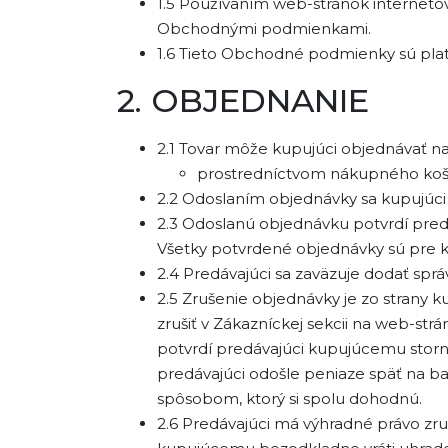
1.5 Používaním web-stránok interneto
Obchodnými podmienkami.
1.6 Tieto Obchodné podmienky sú pl
2. OBJEDNANIE
2.1 Tovar môže kupujúci objednávať n
prostredníctvom nákupného koš
2.2 Odoslaním objednávky sa kupujúci 
2.3 Odoslanú objednávku potvrdí pre
Všetky potvrdené objednávky sú pre 
2.4 Predávajúci sa zaväzuje dodať sp
2.5 Zrušenie objednávky je zo stran
zrušiť v Zákazníckej sekcii na web-st
potvrdí predávajúci kupujúcemu storn
predávajúci odošle peniaze späť na b
spôsobom, ktorý si spolu dohodnú.
2.6 Predávajúci má výhradné právo zr