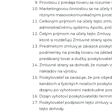
Províziou z predaja tovaru sa rozum
Marketingovou činnosťou sa na účely t
rôznymi masovokomunikačnými prostri
Celkovým príjmom na účely tejto zmlu
administračnému systému Apollo, prič
Čistým príjmom na účely tejto Zmluvy
ktoré si rozdeľujú Zmluvné strany sp
Predmetom zmluvy je záväzok poskytov
podmienky na predaj tovaru na zákla
predávaný tovar a služby poskytovateľ
Zmluvné strany sa dohodli, že rozsah v
nákladov na výrobu.
Poskytovateľ sa zaväzuje, že pre objed
kanáloch a fyzických nosičoch poskyto
dizajnu po vyhotovení nadobudne pos
Dizajn vyhotoví poskytovateľdo termín
Poskytovateľ podpisom tejto zmluvy ude
tejto dohody.