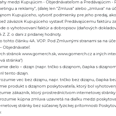
ťahy medzi Kupujúcim - Objednávateľom a Predávajúcim - P
tingu a reklamy”, (ďalej len “Zmluva” alebo „zmluva“ na úč
dizajnom Kupujúceho, vytvoriť podmienky pre jeho predaj, ak
iež záväzok Kupujúceho vystaviť Predávajúcemu faktúru za
dohode o vyhotovovaní faktúr a dobropisov (daňových doklad
. Z. o dani z pridanej hodnoty.
o tohto článku 4A. VOP. Pod Zmluvnými stranami sa na úče
 – Objednávateľ.
vých stránok www.gomerch.sk, www.gomerch.cz a iných inte
ová stránka“)
ie dielo – dizajn (napr. tričko s dizajnom, čiapka s dizajno
il tento dizajn.
ozumie vec bez dizajnu, napr. tričko bez dizajnu, čiapka bez
umie produkt s dizajnom poskytovateľa, ktorý bol vyhotov
zumie zákazník, ktorý prostredníctvom internetovej stránky 
y rozumie kúpna zmluva uzavretá na diaľku medzi poskytov
ernetovej stránky bez súčasnej fyzickej prítomnosti Posky
.