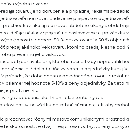
konáva výroba tovarov.
edaja tovaru, jeho doručenia a prípadnej reklamácie zabe
ednávateľa realizovať pridávanie príspevkov objednávateľa 
prostriedkov, ako aj realizovať obdobné úkony s obdobn
om rozdeľuje náklady spojené na nastavovanie a prevádzk
ých činností v pomere 50 % poskytovateľ a 50 % objednáv
iť predaj akéhokoľvek tovaru, ktorého predaj klesne pod 
ýrobu presiahnu jeho ziskovosť.
rácu s objednávateľom, ktorého ročné tržby nepresiahli h
doručenia je 7 dní odo dňa vytvorenia objednávky kupujúc
 V prípade, že doba dodania objednaného tovaru presiahne
 v priemernej hodnote 5-10% z ceny objednávky. Za tieto 
e je približne 14 dní.
iný čas dodania ako 14 dní, platí tento iný čas.
ateľovi poskytne všetku potrebnú súčinnosť tak, aby mohol 
ude prezentovať rôznymi masovokomunikačnými prostriedka
edie skutočnosť, že dizajn, resp. tovar bol vytvorený poskyt