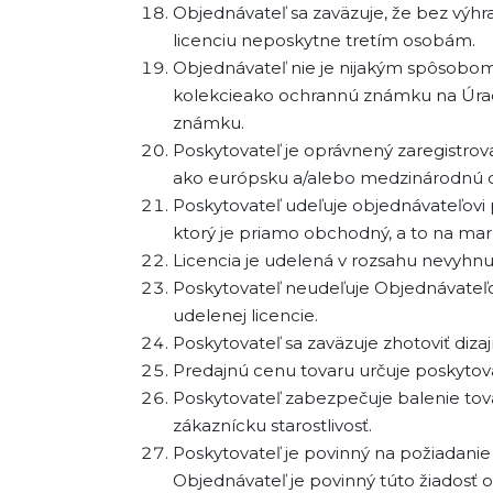
Objednávateľ sa zaväzuje, že bez výh
licenciu neposkytne tretím osobám.
Objednávateľ nie je nijakým spôsobom 
kolekcieako ochrannú známku na Úrad
známku.
Poskytovateľ je oprávnený zaregistro
ako európsku a/alebo medzinárodnú
Poskytovateľ udeľuje objednávateľovi 
ktorý je priamo obchodný, a to na mar
Licencia je udelená v rozsahu nevyhnu
Poskytovateľ neudeľuje Objednávateľovi
udelenej licencie.
Poskytovateľ sa zaväzuje zhotoviť di
Predajnú cenu tovaru určuje poskytova
Poskytovateľ zabezpečuje balenie tov
zákaznícku starostlivosť.
Poskytovateľ je povinný na požiadanie
Objednávateľ je povinný túto žiadosť