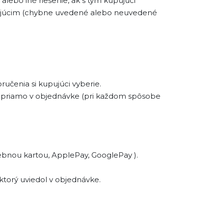
ebo iné riešenie, ak s tým kupujúci
kupujúcim (chybne uvedené alebo neuvedené
učenia si kupujúci vyberie.
á priamo v objednávke (pri každom spôsobe
tebnou kartou, ApplePay, GooglePay ).
ktorý uviedol v objednávke.