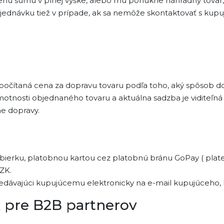
ú sumu v plnej výške, alebo mu ponúkne náhradný tovar, al
 objednávku tiež v prípade, ak sa nemôže skontaktovať s 
ipočítaná cena za dopravu tovaru podľa toho, aký spôsob dor
otnosti objednaného tovaru a aktuálna sadzba je viditeľn
ne dopravy.
dobierku, platobnou kartou cez platobnú bránu GoPay ( pla
ZK.
redávajúci kupujúcemu elektronicky na e-mail kupujúceho, 
pre B2B partnerov