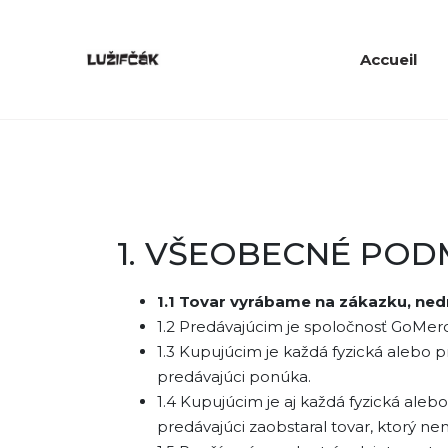
Accueil
1. VŠEOBECNÉ POD
1.1 Tovar vyrábame na zákazku, ned
1.2 Predávajúcim je spoločnosť GoMerch
1.3 Kupujúcim je každá fyzická alebo
predávajúci ponúka.
1.4 Kupujúcim je aj každá fyzická ale
predávajúci zaobstaral tovar, ktorý n