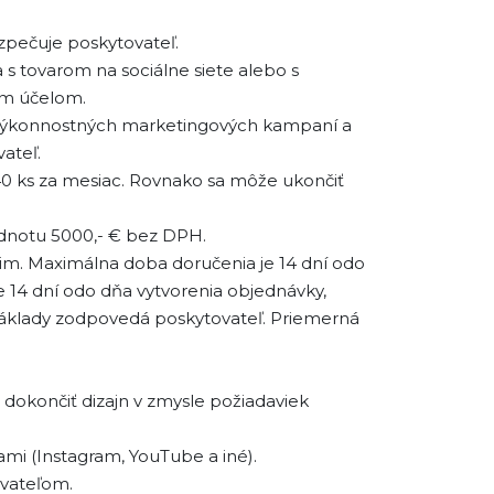
zpečuje poskytovateľ.
s tovarom na sociálne siete alebo s
ým účelom.
u výkonnostných marketingových kampaní a
ateľ.
40 ks za mesiac. Rovnako sa môže ukončiť
odnotu 5000,- € bez DPH.
im. Maximálna doba doručenia je 14 dní odo
 14 dní odo dňa vytvorenia objednávky,
náklady zodpovedá poskytovateľ. Priemerná
dokončiť dizajn v zmysle požiadaviek
mi (Instagram, YouTube a iné).
ovateľom.