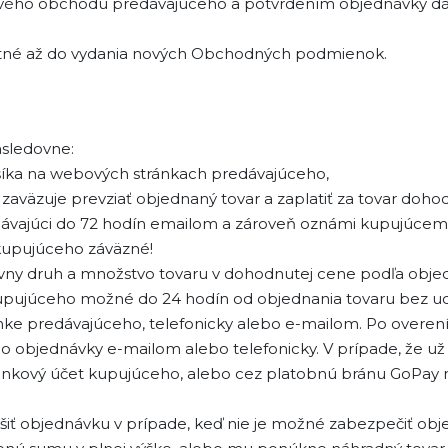
vého obchodu predávajúceho a potvrdením objednávky dáva
atné až do vydania nových Obchodných podmienok.
asledovne:
íka na webových stránkach predávajúceho,
zaväzuje prevziať objednaný tovar a zaplatiť za tovar doho
dávajúci do 72 hodín emailom a zároveň oznámi kupujúcemu
kupujúceho záväzné!
rávny druh a množstvo tovaru v dohodnutej cene podľa obje
y kupujúceho možné do 24 hodín od objednania tovaru bez 
ránke predávajúceho, telefonicky alebo e-mailom. Po overe
o objednávky e-mailom alebo telefonicky. V prípade, že u
ankový účet kupujúceho, alebo cez platobnú bránu GoPay n
ušiť objednávku v prípade, keď nie je možné zabezpečiť ob