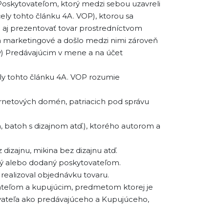
oskytovateľom, ktorý medzi sebou uzavreli
ely tohto článku 4A. VOP), ktorou sa
o aj prezentovať tovar prostredníctvom
 marketingové a došlo medzi nimi zároveň
ov) Predávajúcim v mene a na účet
ly tohto článku 4A. VOP rozumie
rnetových domén, patriacich pod správu
m, batoh s dizajnom atď.), ktorého autorom a
 dizajnu, mikina bez dizajnu atď.
ený alebo dodaný poskytovateľom.
realizoval objednávku tovaru.
ateľom a kupujúcim, predmetom ktorej je
tovateľa ako predávajúceho a Kupujúceho,