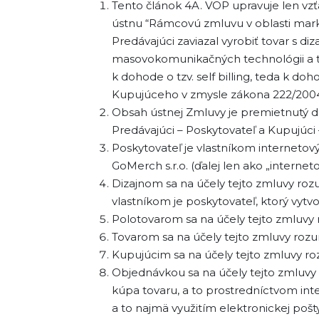
Tento článok 4A. VOP upravuje len vz
ústnu “Rámcovú zmluvu v oblasti marke
Predávajúci zaviazal vyrobiť tovar s 
masovokomunikačných technológii a t
k dohode o tzv. self billing, teda k 
Kupujúceho v zmysle zákona 222/2004 Z
Obsah ústnej Zmluvy je premietnutý d
Predávajúci – Poskytovateľ a Kupujúci
Poskytovateľ je vlastníkom interneto
GoMerch s.r.o. (ďalej len ako „internet
Dizajnom sa na účely tejto zmluvy rozum
vlastníkom je poskytovateľ, ktorý vytvor
Polotovarom sa na účely tejto zmluvy r
Tovarom sa na účely tejto zmluvy roz
Kupujúcim sa na účely tejto zmluvy ro
Objednávkou sa na účely tejto zmluv
kúpa tovaru, a to prostredníctvom int
a to najmä využitím elektronickej pošty