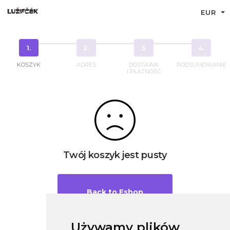
EUR
1.
2.
3.
4.
KOSZYK
ADRES
DOSTAWA
PODSUMOWANIE
I PŁATNOŚĆ
Twój koszyk jest pusty
Back to Eshop
Używamy plików